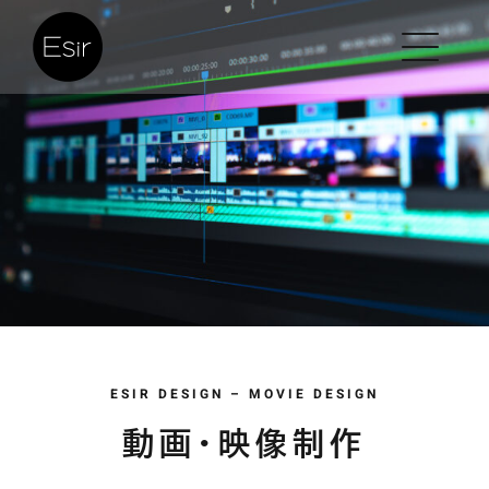
Skip
to
content
ESIR DESIGN – MOVIE DESIGN
動画・映像制作